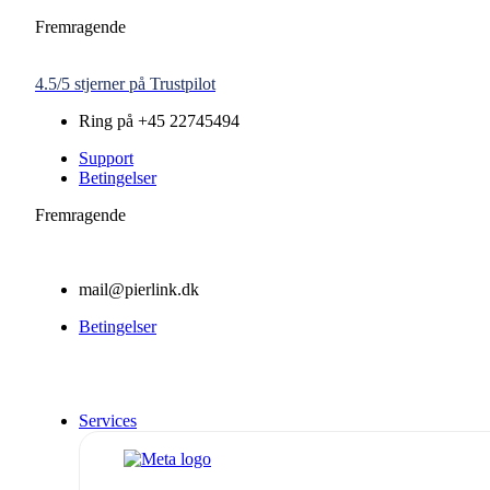
Skip
Fremragende
to
content
4.5/5 stjerner på Trustpilot
Ring på
+45 22745494
Support
Betingelser
Fremragende
mail@pierlink.dk
Betingelser
Services