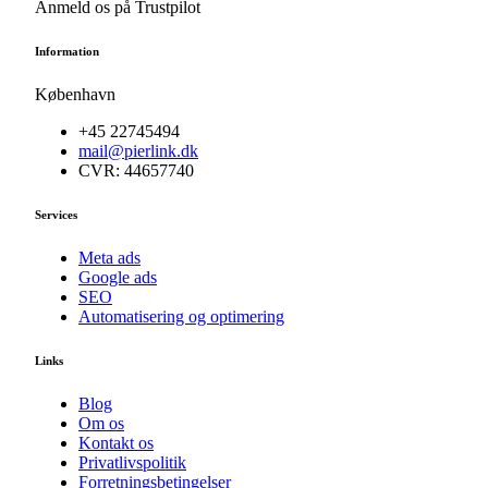
Anmeld os på Trustpilot
Information
København
+45 22745494
mail@pierlink.dk
CVR: 44657740
Services
Meta ads
Google ads
SEO
Automatisering og optimering
Links
Blog
Om os
Kontakt os
Privatlivspolitik
Forretningsbetingelser